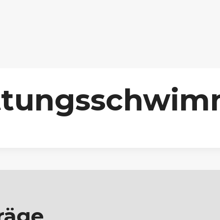
ttungsschwim
räge