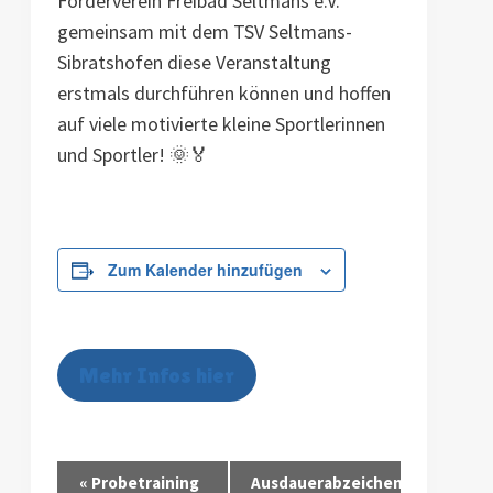
Förderverein Freibad Seltmans e.V.
gemeinsam mit dem TSV Seltmans-
Sibratshofen diese Veranstaltung
erstmals durchführen können und hoffen
auf viele motivierte kleine Sportlerinnen
und Sportler! 🌞🏅
Zum Kalender hinzufügen
Mehr Infos hier
Veranstaltung-
«
Probetraining
Ausdauerabzeichen