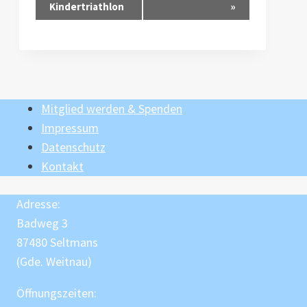
Kindertriathlon
»
Navigation
Mitglied werden & Spenden
Impressum
Datenschutz
Kontakt
Adresse:
Badweg 3
87480 Seltmans
(Gde. Weitnau)
Öffnungszeiten: