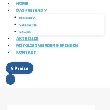
Zum
HOME
Inhalt
DAS FREIBAD
springen
DER VEREIN
GESCHICHTE
GALERIE
AKTUELLES
MITGLIED WERDEN & SPENDEN
KONTAKT
€ Preise