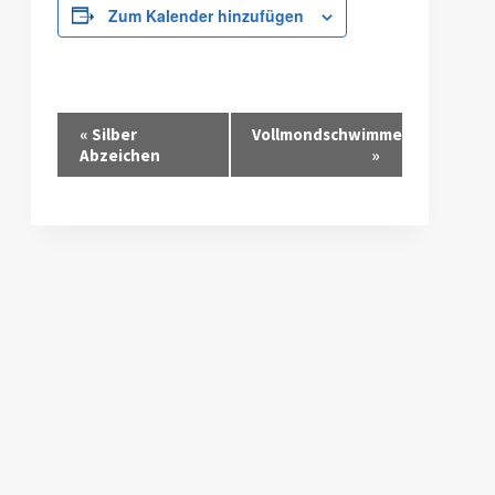
Zum Kalender hinzufügen
Veranstaltung-
«
Silber
Vollmondschwimmen
Abzeichen
»
Navigation