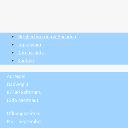
Mitglied werden & Spenden
Impressum
Datenschutz
Kontakt
Adresse:
Badweg 3
87480 Seltmans
(Gde. Weitnau)
Öffnungszeiten:
Mai - September